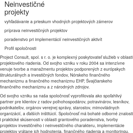
Neinvestičné
projekty
vyhľadávanie a prieskum vhodných projektových zámerov
príprava neinvestičných projektov
poradenstvo pri implementácií neinvestičných aktivít
Profil spoločnosti
Project Consult, spol. s r. o. je komplexný poskytovateľ služieb v oblasti
projektového riadenia. Od svojho vzniku v roku 2004 sa intenzívne
venuje tvorbe a manažmentu projektov podporených z európskych
štrukturálnych a investičných fondov, Nórskeho finančného
mechanizmu a finančného mechanizmu EHP, Švajčiarskeho
finančného mechanizmu a z národných zdrojov.
Od svojho vzniku sa naša spoločnosť vyprofilovala ako spoľahlivý
partner pre klientov z radov poľnohospodárov, potravinárov, lesníkov,
podnikateľov, orgánov verejnej správy, starostov, mimovládnych
organizácií, a ďalších inštitúcií. Spoločnosť má bohaté odborné znalosti
i praktické skúsenosti v oblasti grantového poradenstva, tvorby
projektov investičného i neinvestičného charakteru, implementácie
projektov vrátane ich hodnotenia, finančného riadenia a monitoringu,